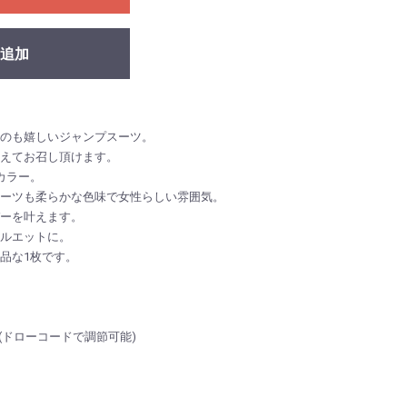
追加
のも嬉しいジャンプスーツ。
えてお召し頂けます。
カラー。
ーツも柔らかな色味で女性らしい雰囲気。
ーを叶えます。
ルエットに。
品な1枚です。
cm(ドローコードで調節可能)