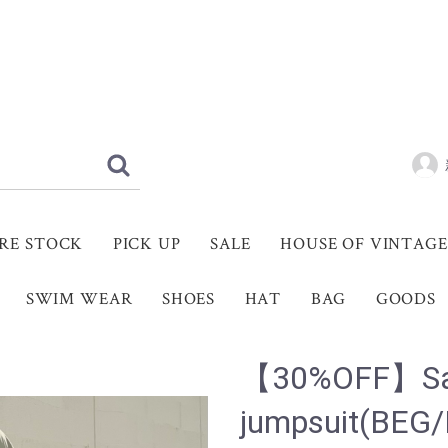
RE STOCK
PICK UP
SALE
HOUSE OF VINTAGE
SWIM WEAR
SHOES
HAT
BAG
GOODS
【30%OFF】Saf
jumpsuit(BEG