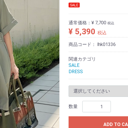
SALE
通常価格：
¥ 7,700
税込
¥ 5,390
税込
商品コード：
lhk01336
関連カテゴリ
SALE
DRESS
数量
ADD TO C