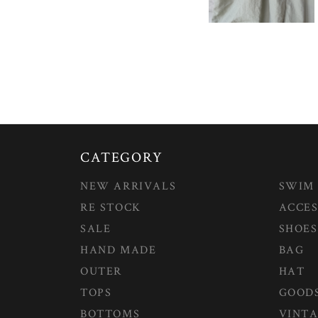
CATEGORY
NEW ARRIVALS
SWIM
RE STOCK
ACCES
SALE
SHOES
HAND MADE
BAG
OUTER
HAT
TOPS
GOOD
BOTTOMS
VINT