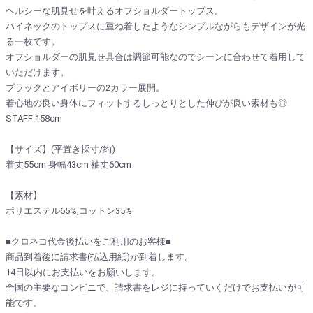
ヘルシーな肌見せを叶えるオフショルダートップス。
ハイネックのトップスに重ね着したようなシンプルながらもデザインが光
る一枚です。
オフショルダーの肌見せ具合は調節可能なのでシーンに合わせて着用して
いただけます。
ブラックとアイボリーの2カラー展開。
着心地の良い身体にフィットするしっとりとした伸びが良い素材も◎
STAFF:158cm
【サイズ】(平置き採寸/約)
着丈55cm 身幅43cm 袖丈60cm
【素材】
ポリエステル65%,コットン35%
■クロネコ代金後払いをご利用のお客様■
商品到着後に請求書(払込用紙)が到着します。
14日以内にお支払いをお願いします。
全国の主要なコンビニで、請求書をレジに持っていくだけでお支払いが可
能です。