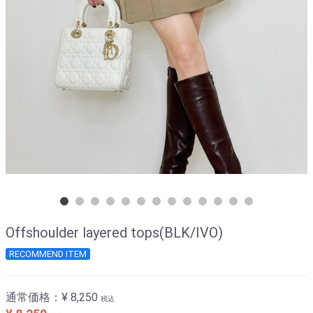
Offshoulder layered tops(BLK/IVO)
RECOMMEND ITEM
通常価格：
¥ 8,250
税込